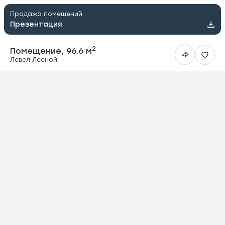
Продажа помещений
Презентация
2
Помещение, 96.6 м
Левел Лесной
ить в Telegram
вить в WhatsApp
ить на почту
овать ссылку