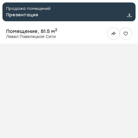
Продажа помещений
Презентация
2
Помещение, 81.5 м
Левел Павелецкая Сити
ить в Telegram
вить в WhatsApp
ить на почту
овать ссылку