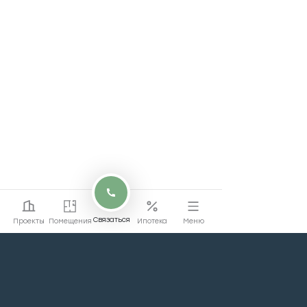
Связаться
Проекты
Помещения
Ипотека
Меню
Коммерческие помещения в Левел
Академическая — в центре событий
Левел Академическая — жилой комплекс бизнес-класса в