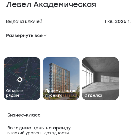
Левел Академическая
Выдача ключей
I кв. 2026 г.
Класс
Развернуть все
Бизнес
Количество корпусов
1
Этажность
19 этажей
Количество квартир
291
Количество жителей
650+
Объекты
Преимущества
рядом
проекта
Отделка
Бизнес-класс
Выгодные цены на аренду
высокий уровень доходности