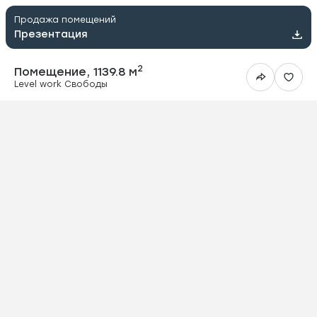
Продажа помещений
Презентация
2
Помещение, 1139.8 м
Level work Свободы
ить в Telegram
вить в WhatsApp
ить на почту
овать ссылку