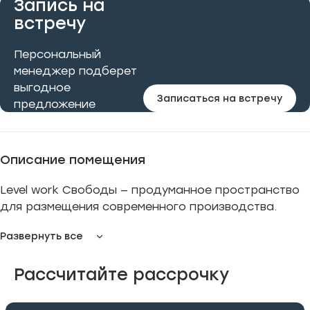
Запись на
встречу
Персональный
менеджер подберет
выгодное
Записаться на встречу
предложение
Описание помещения
Level work Свободы — продуманное пространство
для размещения современного производства.
Помещение спроектировано с учётом всех
Развернуть все
требований к разным видам производств, вплоть
до тяжёлой промышленности. Лот имеет
Рассчитайте рассрочку
свободную планировку и может быть адаптирован
под индивидуальные технологические процессы.