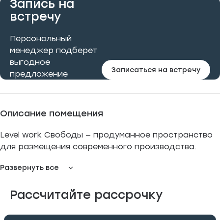
Запись на
встречу
Персональный
менеджер подберет
выгодное
Записаться на встречу
предложение
Описание помещения
Level work Свободы — продуманное пространство
для размещения современного производства.
Помещение спроектировано с учётом всех
Развернуть все
требований к разным видам производств, вплоть
до тяжёлой промышленности. Лот имеет
Рассчитайте рассрочку
свободную планировку и может быть адаптирован
под индивидуальные технологические процессы.