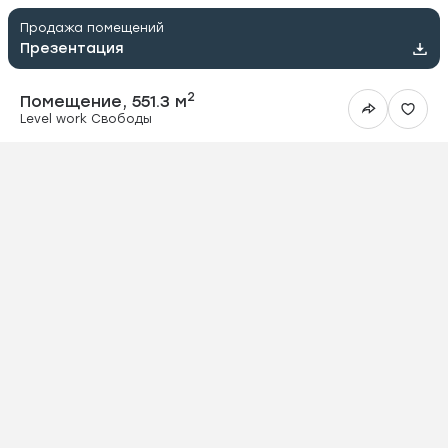
Продажа помещений
Презентация
2
Помещение, 551.3 м
Level work Свободы
ить в Telegram
вить в WhatsApp
ить на почту
овать ссылку