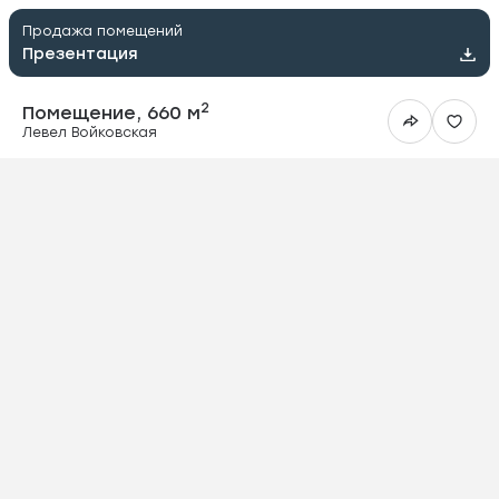
Продажа помещений
Презентация
2
Помещение, 660 м
Левел Войковская
ить в Telegram
вить в WhatsApp
ить на почту
овать ссылку