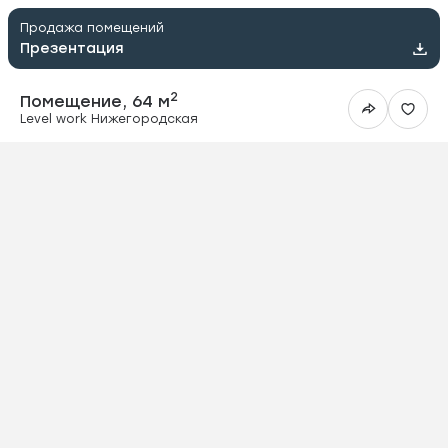
Продажа помещений
Презентация
2
Помещение, 64 м
Level work Нижегородская
ить в Telegram
вить в WhatsApp
ить на почту
овать ссылку