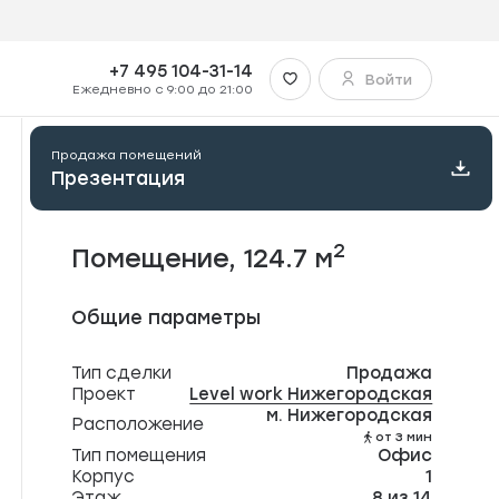
+7 495 104-31-14
Войти
Запись на встречу
Ежедневно с 9:00 до 21:00
Отправить в Telegram
Продажа помещений
Презентация
Отправить в WhatsApp
2
Помещение, 124.7 м
Отправить на почту
Общие параметры
Копировать ссылку
Тип сделки
Продажа
Проект
Level work Нижегородская
м. Нижегородская
Расположение
от 3 мин
Тип помещения
Офис
Корпус
1
Этаж
8 из 14