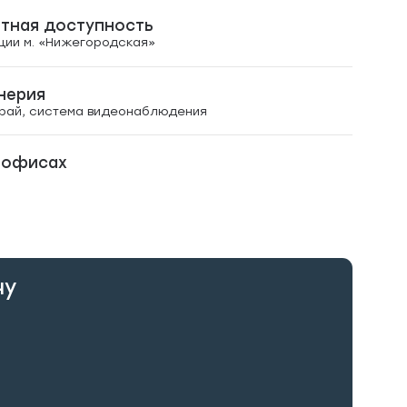
ртная доступность
ции м. «Нижегородская»
нерия
фай, система видеонаблюдения
 офисах
чу