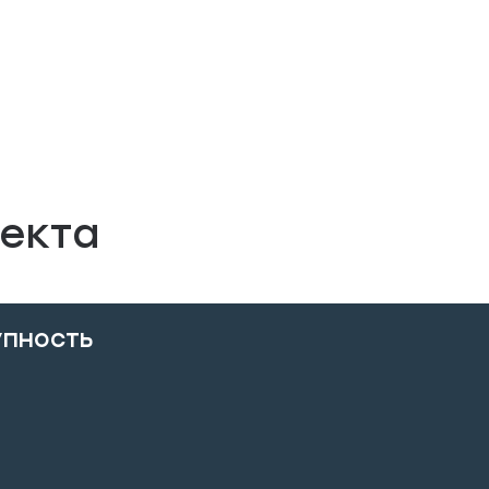
екта
упность