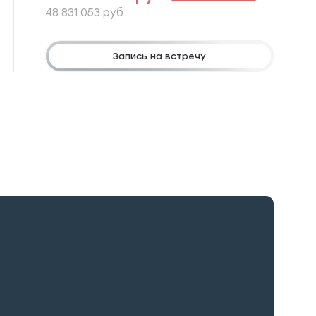
48 831 053 руб.
Запись на встречу
Па