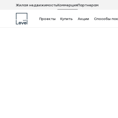
Жилая недвижимость
Коммерция
Партнерам
2
Помещение, 124.7 м
Проекты
Купить
Акции
Способы пок