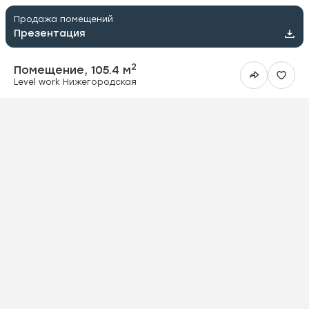
Продажа помещений
Презентация
2
Помещение, 105.4 м
Level work Нижегородская
ить в Telegram
вить в WhatsApp
ить на почту
овать ссылку