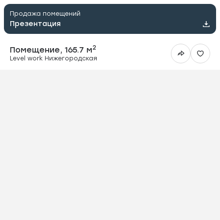
Продажа помещений
Презентация
2
Помещение, 165.7 м
Level work Нижегородская
ить в Telegram
вить в WhatsApp
ить на почту
овать ссылку