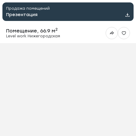
Продажа помещений
Презентация
2
Помещение, 66.9 м
Level work Нижегородская
ить в Telegram
вить в WhatsApp
ить на почту
овать ссылку