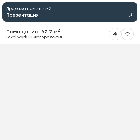
Продажа помещений
Презентация
2
Помещение, 62.7 м
Level work Нижегородская
ить в Telegram
вить в WhatsApp
ить на почту
овать ссылку