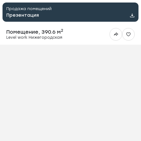
Продажа помещений
Презентация
2
Помещение, 390.6 м
Level work Нижегородская
ить в Telegram
вить в WhatsApp
ить на почту
овать ссылку