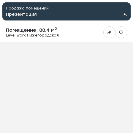
Продажа помещений
Презентация
2
Помещение, 88.4 м
Level work Нижегородская
ить в Telegram
вить в WhatsApp
ить на почту
овать ссылку