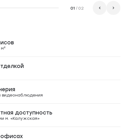
01
/
02
исов
 м²
отделкой
нерия
а видеонаблюдения
ртная доступность
ии м. «Калужская»
 офисах