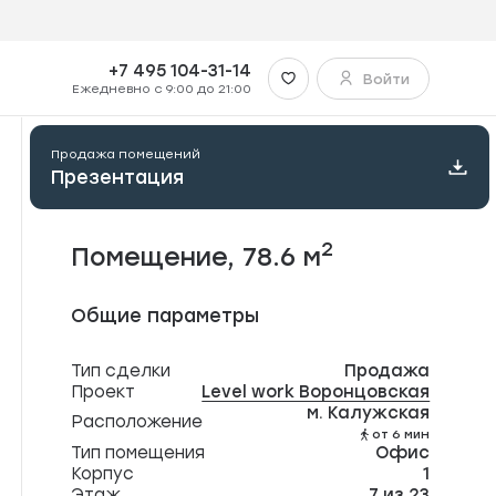
+7 495 104-31-14
Войти
Запись на встречу
Купить
Ежедневно с 9:00 до 21:00
ить в Telegram
Продажа помещений
Презентация
ить в WhatsApp
2
Помещение, 78.6 м
ить на почту
Общие параметры
вать ссылку
Тип сделки
Продажа
Проект
Level work Воронцовская
м. Калужская
Расположение
от 6 мин
Тип помещения
Офис
Корпус
1
Этаж
7 из 23