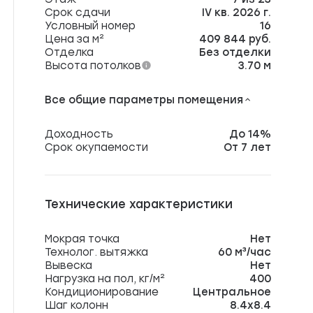
Срок сдачи
IV кв. 2026 г.
Условный номер
16
Цена за м²
409 844 руб.
Отделка
Без отделки
Высота потолков
3.70 м
Все общие параметры помещения
Доходность
До 14%
Срок окупаемости
От 7 лет
Технические характеристики
Мокрая точка
Нет
Технолог. вытяжка
60 м³/час
Вывеска
Нет
Нагрузка на пол, кг/м²
400
Кондиционирование
Центральное
Шаг колонн
8.4х8.4