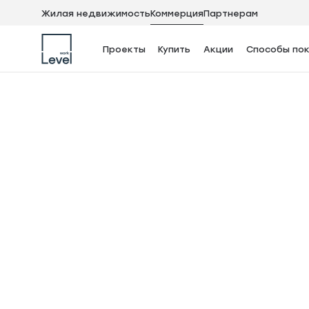
Жилая недвижимость
Коммерция
Партнерам
2
Помещение, 78.6 м
Проекты
Купить
Акции
Способы пок