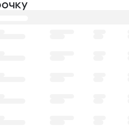
рочку