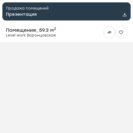
Продажа помещений
Презентация
2
Помещение, 59.3 м
Level work Воронцовская
ить в Telegram
вить в WhatsApp
ить на почту
овать ссылку