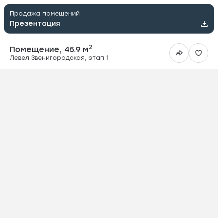
Продажа помещений
Презентация
2
Помещение, 45.9 м
Левел Звенигородская, этап 1
ить в Telegram
вить в WhatsApp
ить на почту
овать ссылку