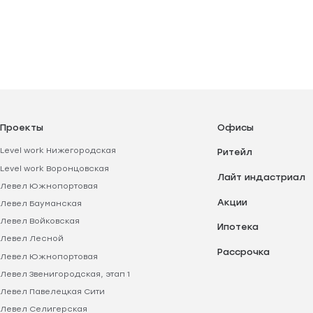
Проекты
Офисы
Level work Нижегородская
Ритейл
Level work Воронцовская
Лайт индастриал
Левел Южнопортовая
Акции
Левел Бауманская
Левел Войковская
Ипотека
Левел Лесной
Рассрочка
Левел Южнопортовая
Левел Звенигородская, этап 1
Левел Павелецкая Сити
Левел Селигерская